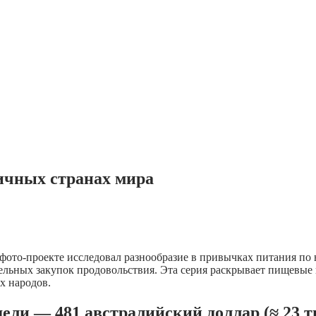
личных странах мира
фото-проекте исследовал разнообразие в привычках питания по 
льных закупок продовольствия. Эта серия раскрывает пищевые п
х народов.
дели — 481 австралийский доллар (≈ 23 