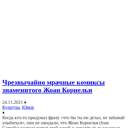
Чрезвычайно мрачные комиксы
знаменитого Жоан Корнельи
24.11.2021
♦
Культура
,
Юмор
♦
Когда кто-то придумал фразу «что бы ты ни делал, не забывай
улыбаться», они не ожидали, что Жоан Корнелья (Joan
Cornella) воспользуется этой идеей и доведёт её до ужасных