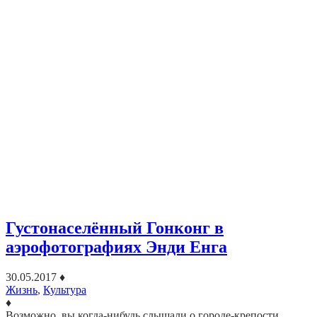
Густонаселённый Гонконг в
аэрофотографиях Энди Енга
30.05.2017
♦
Жизнь
,
Культура
♦
Возможно, вы когда-нибудь слышали о городе-крепости