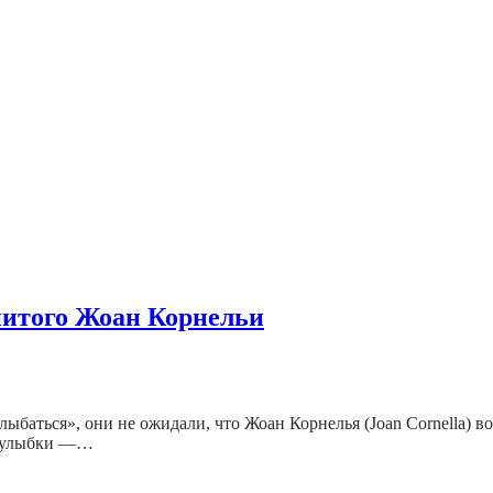
итого Жоан Корнельи
лыбаться», они не ожидали, что Жоан Корнелья (Joan Cornella) в
ти улыбки —…