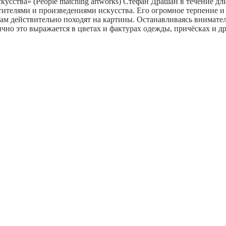
усства» (People matching artworks) Стефан Драшан в течение д
етителями и произведениями искусства. Его огромное терпение 
ам действительно походят на картины. Останавливаясь внимател
чно это выражается в цветах и фактурах одежды, причёсках и др