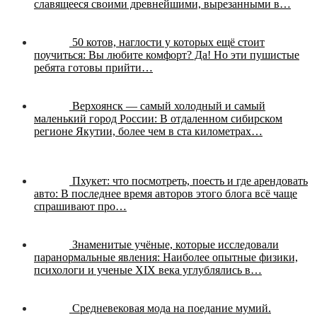
славящееся своими древнейшими, вырезанными в…
50 котов, наглости у которых ещё стоит
поучиться:
Вы любите комфорт? Да! Но эти пушистые
ребята готовы прийти…
Верхоянск — самый холодный и самый
маленький город России:
В отдаленном сибирском
регионе Якутии, более чем в ста километрах…
Пхукет: что посмотреть, поесть и где арендовать
авто:
В последнее время авторов этого блога всё чаще
спрашивают про…
Знаменитые учёные, которые исследовали
паранормальные явления:
Наиболее опытные физики,
психологи и ученые XIX века углублялись в…
Средневековая мода на поедание мумий.