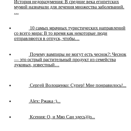
История недоразумения:
В средние века египетских
мумий назначали для лечения множества заболеваний.
…
10 самых мрачных туристических направлений
со всего мира:
В то время как некоторые люди
отправляются в отпуск, чтобы…
Почему вампиры не могут есть чеснок?:
Чеснок
— это острый растительный продукт из семейства
луковых, известный…
Сергей Волощенко:
Супер! Мне понравилось!...
Alex:
Ржака :)...
Ксения:
О, и Мяо Сан здесь)))з...