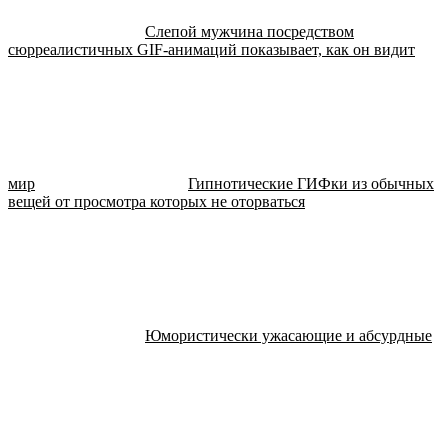
Слепой мужчина посредством
сюрреалистичных GIF-анимаций показывает, как он видит
мир
Гипнотические ГИФки из обычных
вещей от просмотра которых не оторваться
Юмористически ужасающие и абсурдные