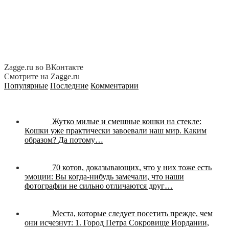
Zagge.ru во ВКонтакте
Смотрите на Zagge.ru
Популярные
Последние
Комментарии
Жутко милые и смешные кошки на стекле:
Кошки уже практически завоевали наш мир. Каким
образом? Да потому…
70 котов, доказывающих, что у них тоже есть
эмоции:
Вы когда-нибудь замечали, что наши
фотографии не сильно отличаются друг…
Места, которые следует посетить прежде, чем
они исчезнут:
1. Город Петра Сокровище Иордании,