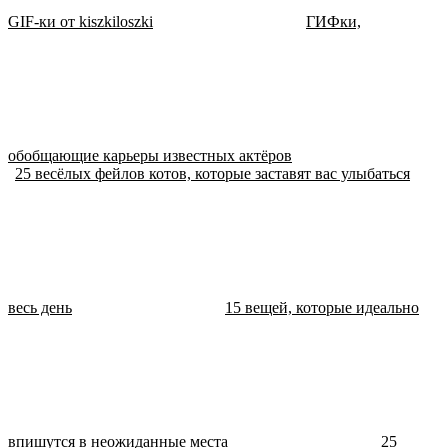
GIF-ки от kiszkiloszki
ГИФки,
обобщающие карьеры известных актёров
25 весёлых фейлов котов, которые заставят вас улыбаться
весь день
15 вещей, которые идеально
впишутся в неожиданные места
25