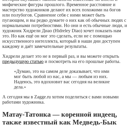
мифические фигуры прошлого. Временное расстояние и
мастерство художников делают их всех похожими на богов
или полубогов. Сравнение себя с ними может быть
пугающим, и вы редко думаете о них как об обычных людях с
нормальными потребностями. Но они и есть обычные люди, и
художник Хидрели Диао (Hidreley Diao) хочет показать нам
это. Но как ещё он мог это сделать, если не с помощью
искусственного интеллекта, который в наши дни доступен
каждому и даёт замечательные результаты.
Хидрели делает это не в первый раз, и вы можете открыть
предыдущую статью
и посмотреть на его прошлые работы.
«Думаю, это на самом деле доказывает, что ими
мог быть любой из нас, а мы — любым из них.
Надеюсь, это вдохновит вас сегодня на великие
дела.»
А сегодня мы в Zagge.ru хотим поделиться с вами новыми
работами художника.
Матау-Татонка — коренной индеец,
также известный как Медведь-Бык