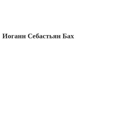
Иоганн Себастьян Бах