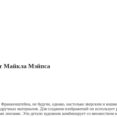
от Майкла Мэйпса
ранкенштейна, не будучи, однако, настолько зверским и кошм
 подручных материалов. Для создания изображений он используе
ыми линзами. Эти детали художник комбинирует со множеством 