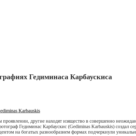
графиях Гедиминаса Карбаускиса
ком проявлении, другие находят изящество в совершенно неожид
тограф Гедиминас Карбаускис (Gediminas Karbauskis) создал се
центом на богатых разнообразием формах подчеркнули уникальн