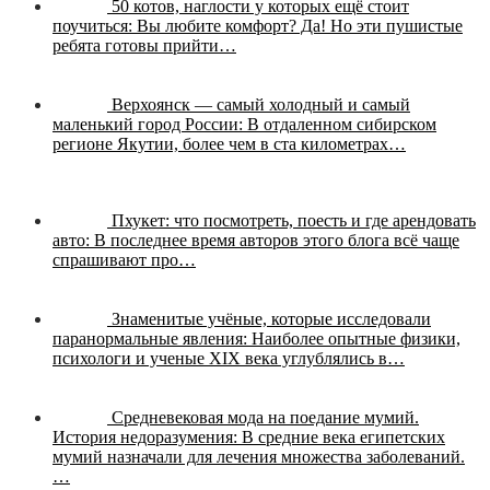
50 котов, наглости у которых ещё стоит
поучиться:
Вы любите комфорт? Да! Но эти пушистые
ребята готовы прийти…
Верхоянск — самый холодный и самый
маленький город России:
В отдаленном сибирском
регионе Якутии, более чем в ста километрах…
Пхукет: что посмотреть, поесть и где арендовать
авто:
В последнее время авторов этого блога всё чаще
спрашивают про…
Знаменитые учёные, которые исследовали
паранормальные явления:
Наиболее опытные физики,
психологи и ученые XIX века углублялись в…
Средневековая мода на поедание мумий.
История недоразумения:
В средние века египетских
мумий назначали для лечения множества заболеваний.
…