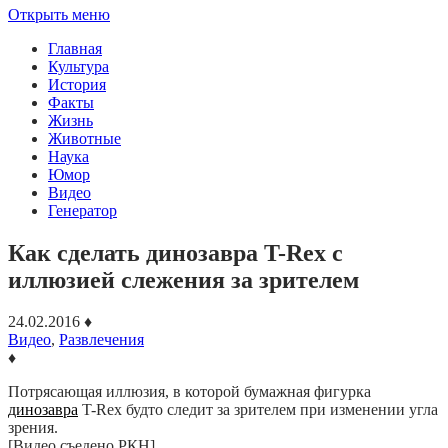
Открыть меню
Главная
Культура
История
Факты
Жизнь
Животные
Наука
Юмор
Видео
Генератор
Как сделать динозавра T-Rex c
иллюзией слежения за зрителем
24.02.2016
♦
Видео
,
Развлечения
♦
Потрясающая иллюзия, в которой бумажная фигурка
динозавра
T-Rex будто следит за зрителем при изменении угла
зрения.
[Видео съедено РКН]