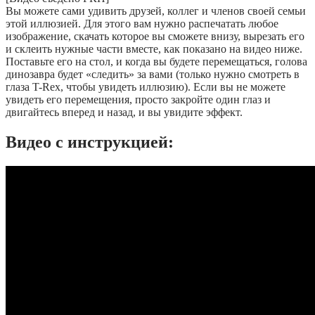
Вы можете сами удивить друзей, коллег и членов своей семьи
этой иллюзией. Для этого вам нужно распечатать любое
изображение, скачать которое вы сможете внизу, вырезать его
и склеить нужные части вместе, как показано на видео ниже.
Поставьте его на стол, и когда вы будете перемещаться, голова
динозавра будет «следить» за вами (только нужно смотреть в
глаза T-Rex, чтобы увидеть иллюзию). Если вы не можете
увидеть его перемещения, просто закройте один глаз и
двигайтесь вперед и назад, и вы увидите эффект.
Видео с инструкцией: