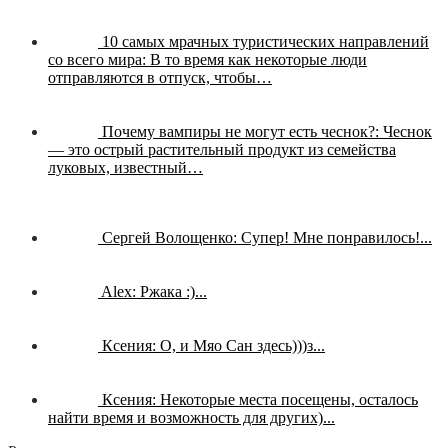
10 самых мрачных туристических направлений
со всего мира:
В то время как некоторые люди
отправляются в отпуск, чтобы…
Почему вампиры не могут есть чеснок?:
Чеснок
— это острый растительный продукт из семейства
луковых, известный…
Сергей Волощенко:
Супер! Мне понравилось!...
Alex:
Ржака :)...
Ксения:
О, и Мяо Сан здесь)))з...
Ксения:
Некоторые места посещены, осталось
найти время и возможность для других)...