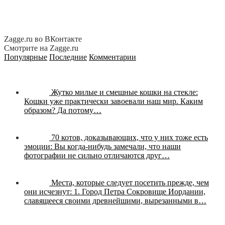
Zagge.ru во ВКонтакте
Смотрите на Zagge.ru
Популярные
Последние
Комментарии
Жутко милые и смешные кошки на стекле:
Кошки уже практически завоевали наш мир. Каким
образом? Да потому…
70 котов, доказывающих, что у них тоже есть
эмоции:
Вы когда-нибудь замечали, что наши
фотографии не сильно отличаются друг…
Места, которые следует посетить прежде, чем
они исчезнут:
1. Город Петра Сокровище Иордании,
славящееся своими древнейшими, вырезанными в…