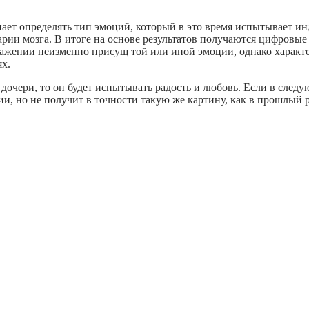
ет определять тип эмоций, который в это время испытывает ин
арии мозга. В итоге на основе результатов получаются цифровые
ажении неизменно присущ той или иной эмоции, однако характер
х.
 дочери, то он будет испытывать радость и любовь. Если в след
и, но не получит в точности такую же картину, как в прошлый р