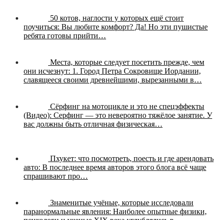
50 котов, наглости у которых ещё стоит
поучиться:
Вы любите комфорт? Да! Но эти пушистые
ребята готовы прийти…
Места, которые следует посетить прежде, чем
они исчезнут:
1. Город Петра Сокровище Иордании,
славящееся своими древнейшими, вырезанными в…
Сёрфинг на мотоцикле и это не спецэффекты
(Видео):
Серфинг — это невероятно тяжёлое занятие. У
вас должны быть отличная физическая…
Пхукет: что посмотреть, поесть и где арендовать
авто:
В последнее время авторов этого блога всё чаще
спрашивают про…
Знаменитые учёные, которые исследовали
паранормальные явления:
Наиболее опытные физики,