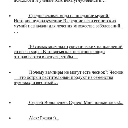
психологи и ученые XIX века углублялись в…
Средневековая мода на поедание мумий.
История недоразумения:
В средние века египетских
мумий назначали для лечения множества заболеваний.
…
10 самых мрачных туристических направлений
со всего мира:
В то время как некоторые люди
отправляются в отпуск, чтобы…
Почему вампиры не могут есть чеснок?:
Чеснок
— это острый растительный продукт из семейства
луковых, известный…
Сергей Волощенко:
Супер! Мне понравилось!...
Alex:
Ржака :)...