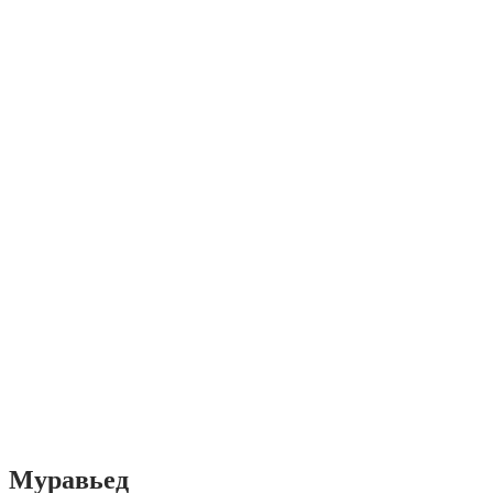
Муравьед