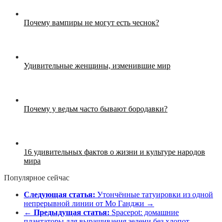
Почему вампиры не могут есть чеснок?
Удивительные женщины, изменившие мир
Почему у ведьм часто бывают бородавки?
16 удивительных фактов о жизни и культуре народов
мира
Популярное сейчас
Следующая статья:
Утончённые татуировки из одной
непрерывной линии от Мо Ганджи →
←
Предыдущая статья:
Spacepot: домашние
плантаторы для выращивания зелени без хлопот