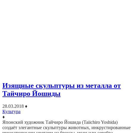
Изящные скульптуры из металла от
Тайчиро Йошиды
28.03.2018
♦
Культура
♦
Японский художник Тайчиро Йошида (Taiichiro Yoshida)
создаёт элегантные скульптуры животных, инкрустированные
миниатюрными цветами из бронзы, меди или серебра.