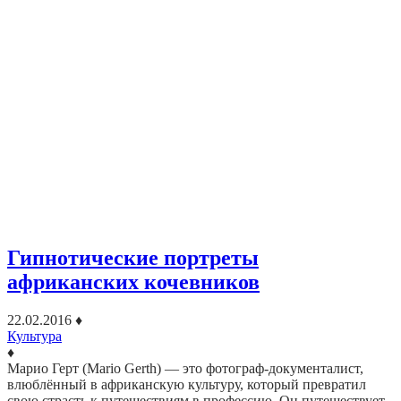
Гипнотические портреты
африканских кочевников
22.02.2016
♦
Культура
♦
Марио Герт (Mario Gerth) — это фотограф-документалист,
влюблённый в африканскую культуру, который превратил
свою страсть к путешествиям в профессию. Он путешествует