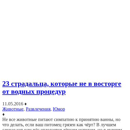
23 страдальца, которые не в восторге
от водных процедур
11.05.2016
♦
Животные
,
Развлечения
,
Юмор
♦
Не все животные питают симпатию к принятию ванны, но
что делать, если ваш питомец грязен как чёрт? В лучшем
случае кот или пёс отделается лёгким испугом, но в худшем…