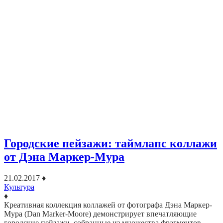
Городские пейзажи: таймлапс коллажи
от Дэна Маркер-Мура
21.02.2017
♦
Культура
♦
Креативная коллекция коллажей от фотографа Дэна Маркер-
Мура (Dan Marker-Moore) демонстрирует впечатляющие
городские пейзажи, собранные из множества фрагментов