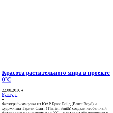
Красота растительного мира в проекте
0˚C
22.08.2016
♦
Культура
♦
Фотограф-самоучка из ЮАР Брюс Бойд (Bruce Boyd) и
художница Тариен Смит (Tharien Smith) создали необычный
фотопроект под названием « 0˚C», в котором лёд послужил в